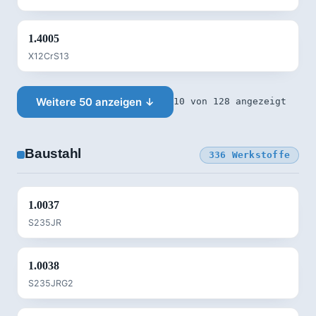
1.4005
X12CrS13
Weitere 50 anzeigen ↓
10 von 128 angezeigt
Baustahl
336 Werkstoffe
1.0037
S235JR
1.0038
S235JRG2