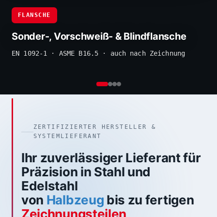
RING
SCHE
Gewal
r-, Vorschweiß- & Blindflansche
gesch
2-1 · ASME B16.5 · auch nach Zeichnung
Plasma
ZERTIFIZIERTER HERSTELLER &
SYSTEMLIEFERANT
Ihr zuverlässiger Lieferant für
Präzision in Stahl und
Edelstahl
von
Halbzeug
bis zu fertigen
Zeichnungsteilen