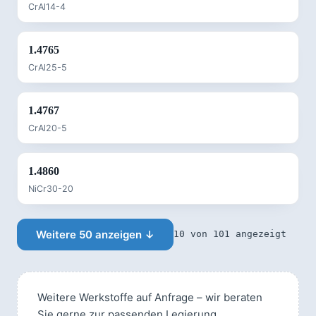
CrAl14-4
1.4765
CrAl25-5
1.4767
CrAl20-5
1.4860
NiCr30-20
Weitere 50 anzeigen ↓
10 von 101 angezeigt
Weitere Werkstoffe auf Anfrage – wir beraten
Sie gerne zur passenden Legierung.