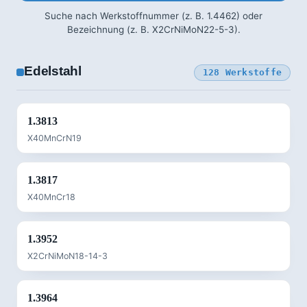
Suche nach Werkstoffnummer (z. B. 1.4462) oder
Bezeichnung (z. B. X2CrNiMoN22-5-3).
Edelstahl
128 Werkstoffe
1.3813
X40MnCrN19
1.3817
X40MnCr18
1.3952
X2CrNiMoN18-14-3
1.3964