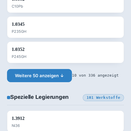
C10Pb
1.0345
P235GH
1.0352
P245GH
Weitere 50 anzeigen ↓
10 von 336 angezeigt
Spezielle Legierungen
101 Werkstoffe
1.3912
Ni36